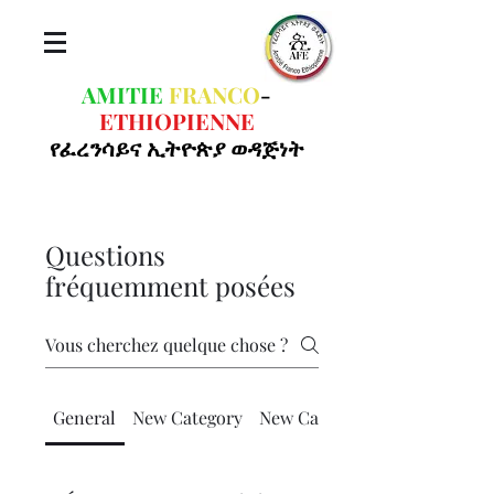
AMITIE
FRANCO
-
ETHIOPIENNE
የፈረንሳይና ኢትዮጵያ ወዳጅነት
Questions
fréquemment posées
General
New Category
New Category