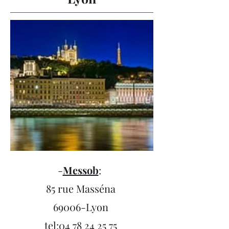
-
Messob
:
85 rue Masséna
69006-Lyon
tel:
04 78 24 25 75