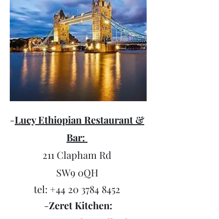
-
Lucy Ethiopian Restaurant &
Bar:
211 Clapham Rd
SW9 0QH
tel:
+44 20 3784 8452
-
Zeret Kitchen: