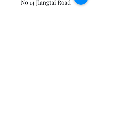
No 14 Jiangtai Road
Chaoyang District
tel:
San Francisco