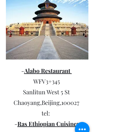
-
Alabo Restaurant
WFV3+345
Sanlitun West 5 St
Chaoyang,Beijing,100027
tel:
-
Ras Ethiopian Cuisine: