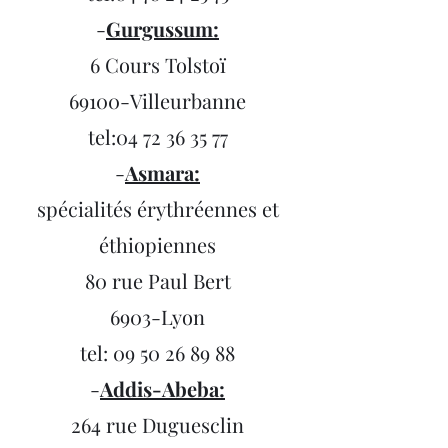
-
Gurgussum:
6 Cours Tolsto
ï
69100-Villeurbanne
tel:
04 72 36 35 77
-
Asmara:
spécialités érythréennes et
éthiopiennes
80 rue Paul Bert
6903-Lyon
tel:
09 50 26 89 88
-
Addis-Abeba:
264 rue Duguesclin