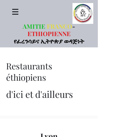
AMITIE
FRANCO
-
ETHIOPIENNE
የፈረንሳይና ኢትዮጵያ ወዳጅነት
Restaurants
éthiopiens
d'ici et d'ailleurs
Lyon